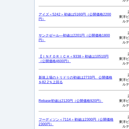
ル
アイズ＜5242＞初値は5160円（公開価格2200
東洋
円）
ル
サンクゼール—初値は2201円（公開価格1800
東洋
円）
ル
【ＩＮＦＯＲＩＣＨ＜9338＞初値は10510円
東洋
（公開価格4600円）
ル
新規上場のトリドリの初値は2733円、公開価格
東洋
を82.2％上回る
ル
Rebase初値は2120円（公開価格920円）
東洋
ル
フーディソン＜7114＞初値は2300円（公開価格
東洋
2300円）
ル