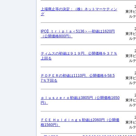
上場廃止等の決定：（株）ネットマーケティン
東洋
グ
ル
IPO】ｔｒｉｐｌａ＜5136＞---初値は1620円
東洋
（公開価格800円）
ル
ティムスの初値は９１９円、公開価格を３７％
東洋
上回る
ル
ＰＯＰＥＲの初値は1110円、公開価格を58.5
東洋
7％下回る
ル
ｐｌｕｓｚｅｒｏ初値は3805円（公開価格1650
東洋
円）
ル
ＦＣＥ Ｈｏｌｄｉｎｇｓ初値は2060円（公開価
東洋
格1560円）
ル