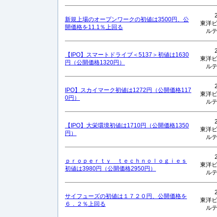
新規上場のオープンワークの初値は3500円、公
東洋
開価格を11.1％上回る
ル
【IPO】スマートドライブ＜5137＞初値は1630
東洋
円（公開価格1320円）
ル
IPO】スカイマーク初値は1272円（公開価格117
東洋
0円）
ル
【IPO】大栄環境初値は1710円（公開価格1350
東洋
円）
ル
ｐｒｏｐｅｒｔｙ ｔｅｃｈｎｏｌｏｇｉｅｓ
東洋
初値は3980円（公開価格2950円）
ル
サイフューズの初値は１７２０円、公開価格を
東洋
６．２％上回る
ル