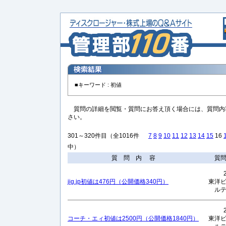
■キーワード :
初値
質問の詳細を閲覧・質問にお答え頂く場合には、質問内
さい。
301～320件目（全1016件
7
8
9
10
11
12
13
14
15
16
中）
質 問 内 容
質
jig.jp初値は476円（公開価格340円）
東洋
ル
コーチ・エィ初値は2500円（公開価格1840円）
東洋