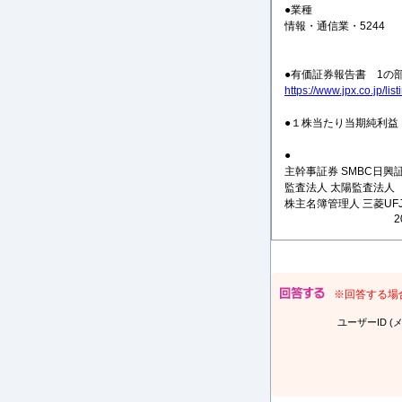
●業種
情報・通信業・5244
●有価証券報告書 1の
https://www.jpx.co.jp/li
●１株当たり当期純利益 
●
主幹事証券 SMBC日興
監査法人 太陽監査法人
株主名簿管理人 三菱UF
※回答する場
ユーザーID (