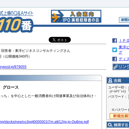
ＩＰ
東洋
11:39 回答者：東洋ビジネスコンサルティングさん
グ
76円（公開価格340円）
ディ
eypost.jp/979055
22 グロース
ユーザーID：
(ﾒｰﾙｱﾄﾞﾚｽ)
わっち」を中心とした一般消費者向け関連事業及び自治体向け・
パスワード：
※パスワー
sting/stocks/new/co3pgt0000001t7m-att/12jig.jp-Outline.pdf