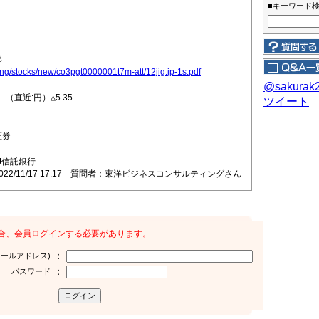
■キーワード
部
sting/stocks/new/co3pgt0000001t7m-att/12jig.jp-1s.pdf
@sakura
（直近:円）△5.35
ツイート
証券
J信託銀行
2022/11/17 17:17 質問者：東洋ビジネスコンサルティングさん
合、会員ログインする必要があります。
：
メールアドレス)
：
パスワード