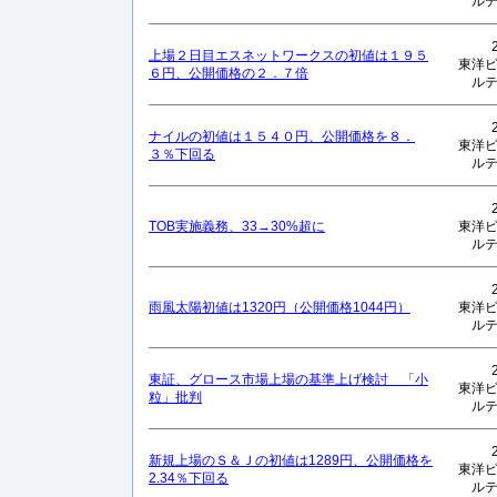
ル
上場２日目エスネットワークスの初値は１９５
東洋
６円、公開価格の２．７倍
ル
ナイルの初値は１５４０円、公開価格を８．
東洋
３％下回る
ル
TOB実施義務、33→30%超に
東洋
ル
雨風太陽初値は1320円（公開価格1044円）
東洋
ル
東証、グロース市場上場の基準上げ検討 「小
東洋
粒」批判
ル
新規上場のＳ＆Ｊの初値は1289円、公開価格を
東洋
2.34％下回る
ル