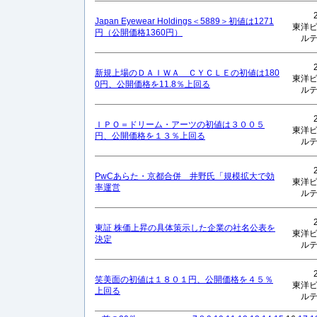
Japan Eyewear Holdings＜5889＞初値は1271
東洋
円（公開価格1360円）
ル
新規上場のＤＡＩＷＡ ＣＹＣＬＥの初値は180
東洋
0円、公開価格を11.8％上回る
ル
ＩＰＯ＝ドリーム・アーツの初値は３００５
東洋
円、公開価格を１３％上回る
ル
PwCあらた・京都合併 井野氏「規模拡大で効
東洋
率運営
ル
東証 株価上昇の具体策示した企業の社名公表を
東洋
決定
ル
笑美面の初値は１８０１円、公開価格を４５％
東洋
上回る
ル