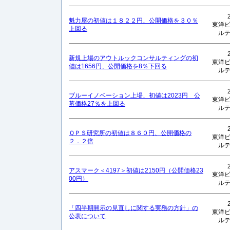
魁力屋の初値は１８２２円、公開価格を３０％
東洋
上回る
ル
新規上場のアウトルックコンサルティングの初
東洋
値は1656円、公開価格を8％下回る
ル
ブルーイノベーション上場、初値は2023円 公
東洋
募価格27％を上回る
ル
ＱＰＳ研究所の初値は８６０円、公開価格の
東洋
２．２倍
ル
アスマーク＜4197＞初値は2150円（公開価格23
東洋
00円）
ル
「四半期開示の見直しに関する実務の方針」の
東洋
公表について
ル