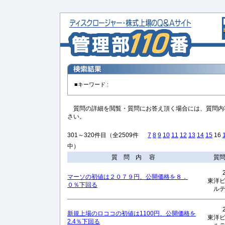
■キーワード :
質問の詳細を閲覧・質問にお答え頂く場合には、質問内
さい。
301～320件目（全2509件
7
8
9
10
11
12
13
14
15
16
中）
質 問 内 容
質
マーソの初値は２０７９円、公開価格を８．
東洋
０％下回る
ル
新規上場のロココの初値は1100円、公開価格を
東洋
2.4％下回る