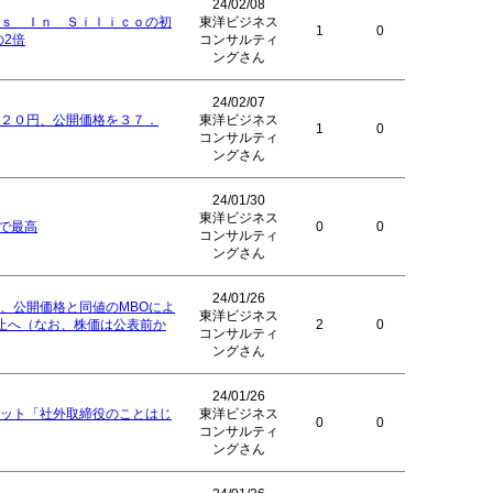
24/02/08
ｓ Ｉｎ Ｓｉｌｉｃｏの初
東洋ビジネス
1
0
の2倍
コンサルティ
ングさん
24/02/07
２０円、公開価格を３７．
東洋ビジネス
1
0
コンサルティ
ングさん
24/01/30
東洋ビジネス
円で最高
0
0
コンサルティ
ングさん
24/01/26
、公開価格と同値のMBOによ
東洋ビジネス
止へ（なお、株価は公表前か
2
0
コンサルティ
ングさん
24/01/26
ット「社外取締役のことはじ
東洋ビジネス
0
0
コンサルティ
ングさん