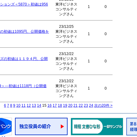
ョンズ＜5870＞初値は956
東洋ビジネス
1
0
コンサルティ
ングさん
23/12/25
の初値は1095円、公開価格を
東洋ビジネス
1
0
コンサルティ
ングさん
23/12/22
ズの初値は１１９４円、公開
東洋ビジネス
1
0
コンサルティ
ングさん
23/12/22
＞---初値は1118円（公開価
東洋ビジネス
1
0
コンサルティ
ングさん
6
7
8
9
10
11
12
13
14
15
16
17
18
19
20
21
22
23
24
次の20件 >