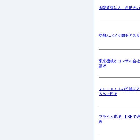
太陽監査法人、急拡大の
空飛ぶバイク開発のスタ
東京機械がコンサル会社
請求
ｙｕｔｏｒｉの初値は２
３％上回る
プライム市場、PBRで
表