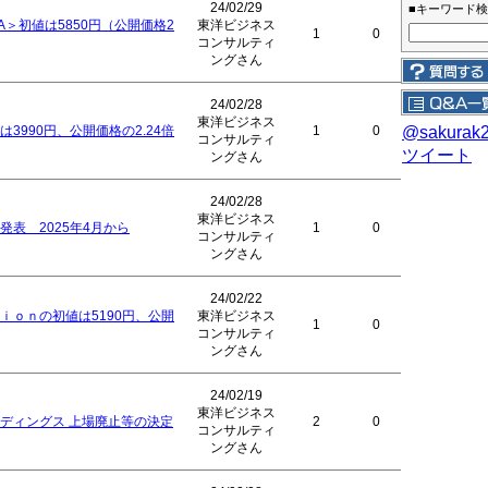
24/02/29
■キーワード
検
A＞初値は5850円（公開価格2
東洋ビジネス
1
0
コンサルティ
ングさん
24/02/28
東洋ビジネス
3990円、公開価格の2.24倍
1
0
@sakurak
コンサルティ
ツイート
ングさん
24/02/28
東洋ビジネス
表 2025年4月から
1
0
コンサルティ
ングさん
24/02/22
ｉｏｎの初値は5190円、公開
東洋ビジネス
1
0
コンサルティ
ングさん
24/02/19
東洋ビジネス
ディングス 上場廃止等の決定
2
0
コンサルティ
ングさん