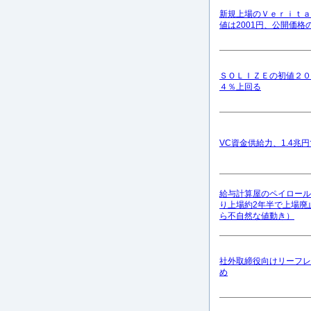
新規上場のＶｅｒｉｔａ
値は2001円、公開価格
ＳＯＬＩＺＥの初値２０
４％上回る
VC資金供給力、1.4兆
給与計算屋のペイロール
り上場約2年半で上場廃
ら不自然な値動き）
社外取締役向けリーフレ
め