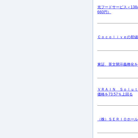
光フードサービス＜138
660円）
Ｃｏｃｏｌｉｖｅの初値は
東証、英文開示義務化を発
ＶＲＡＩＮ Ｓｏｌｕｔ
価格を73.57％上回る
（株）ＳＥＲＩＯホール