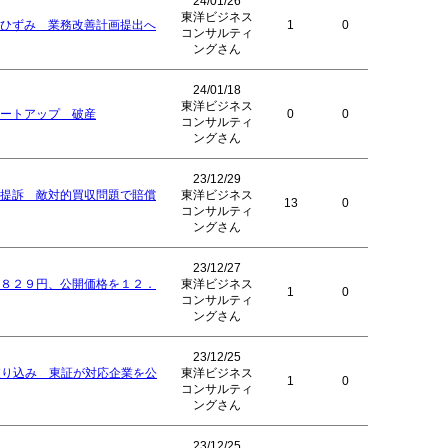
24/01/26
東洋ビジネス
ひずみ 業務改善計画提出へ
1
0
コンサルティ
ングさん
24/01/18
東洋ビジネス
ートアップ 破産
0
0
コンサルティ
ングさん
23/12/29
提訴 敵対的買収問題で賠償
東洋ビジネス
13
0
コンサルティ
ングさん
23/12/27
８２９円、公開価格を１２．
東洋ビジネス
1
0
コンサルティ
ングさん
23/12/25
絞り込み 東証が対応企業を公
東洋ビジネス
1
0
コンサルティ
ングさん
23/12/25