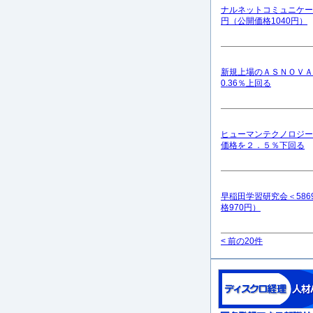
ナルネットコミュニケーシ
円（公開価格1040円）
新規上場のＡＳＮＯＶＡ
0.36％上回る
ヒューマンテクノロジー
価格を２．５％下回る
早稲田学習研究会＜5869
格970円）
< 前の20件