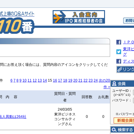
ＩＰ
東洋
グ
ディ
問にお答え頂く場合には、質問内容のアイコンをクリックしてくだ
9件
6
7
8
9
10
11
12
13
14
15
16
17
18
19
20
21
22
23
24
次の20
件 >
ユーザーID：
質問日・質問
(ﾒｰﾙｱﾄﾞﾚｽ)
問 内 容
回答数
お礼数
者
パスワード：
24/03/05
東洋ビジネス
※パスワー
法人異動は264社
0
0
コンサルティ
ングさん