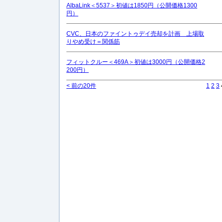
AlbaLink＜5537＞初値は1850円（公開価格1300
円）
CVC、日本のファイントゥデイ売却を計画 上場取
りやめ受け＝関係筋
フィットクルー＜469A＞初値は3000円（公開価格2
200円）
< 前の20件
1
2
3