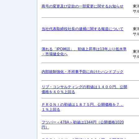
商号の変更及び定款の一部変更に関するお知らせ
東
サ
当社代表取締役社長の逮捕に関する報道について
東
サ
薄れる「IPO神話」、初値上昇率は13年ぶり低水準
東
－市場健全化へ
サ
内部統制強化・不祥事予防に向けたハンドブック
リブ・コンサルティングの初値は１４００円、公開
価格を４０％上回る
ＰＲＯＮＩの初値は１８７５円、公開価格を７．
１％上回る
フツパー＜478A＞初値は1344円（公開価格1020
円）