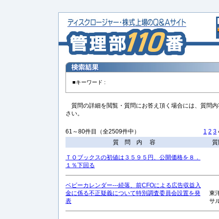
■キーワード :
質問の詳細を閲覧・質問にお答え頂く場合には、質問内
さい。
61～80件目（全2509件中）
1
2
3
質 問 内 容
質
ＴＯブックスの初値は３５９５円、公開価格を８．
１％下回る
ベビーカレンダー---続落、前CFOによる広告収益入
金に係る不正疑義について特別調査委員会設置を発
東
表
サ