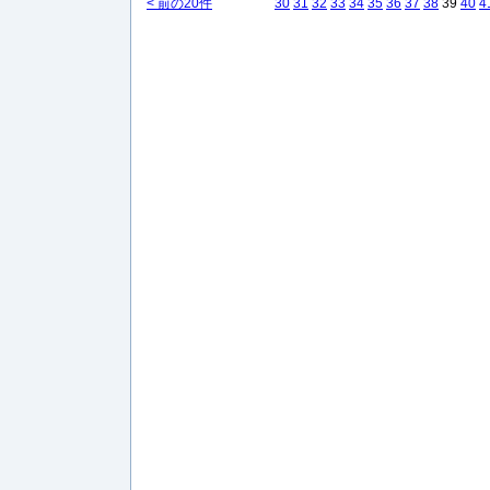
< 前の20件
30
31
32
33
34
35
36
37
38
39
40
4