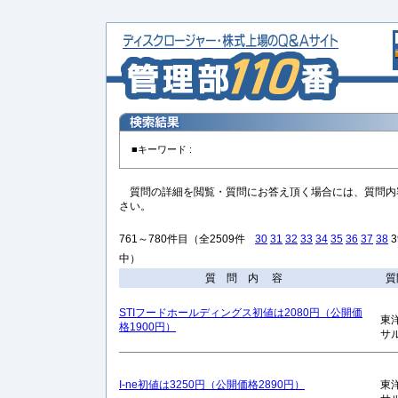
■キーワード :
質問の詳細を閲覧・質問にお答え頂く場合には、質問内
さい。
761～780件目（全2509件
30
31
32
33
34
35
36
37
38
3
中）
質 問 内 容
質
STIフードホールディングス初値は2080円（公開価
東
格1900円）
サ
I-ne初値は3250円（公開価格2890円）
東