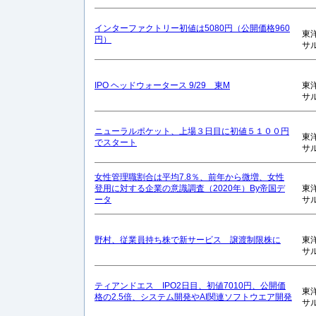
インターファクトリー初値は5080円（公開価格960
東
円）
サ
IPO ヘッドウォータース 9/29 東M
東
サ
ニューラルポケット、上場３日目に初値５１００円
東
でスタート
サ
女性管理職割合は平均7.8％、前年から微増、女性
登用に対する企業の意識調査（2020年）By帝国デ
東
ータ
サ
野村、従業員持ち株で新サービス 譲渡制限株に
東
サ
ティアンドエス IPO2日目、初値7010円、公開価
東
格の2.5倍、システム開発やAI関連ソフトウエア開発
サ