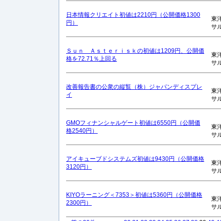
日本情報クリエイト初値は2210円（公開価格1300
東
円）
サ
Ｓｕｎ Ａｓｔｅｒｉｓｋの初値は1209円、公開価
東
格を72.71％上回る
サ
改善報告書の公衆の縦覧（株）ジャパンディスプレ
東
イ
サ
GMOフィナンシャルゲート初値は6550円（公開価
東
格2540円）
サ
アイキューブドシステムズ初値は9430円（公開価格
東
3120円）
サ
KIYOラーニング＜7353＞初値は5360円（公開価格
東
2300円）
サ