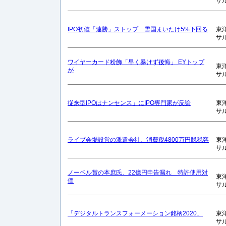
サ
IPO初値「連勝」ストップ 雪国まいたけ5%下回る
東
サ
ワイヤーカード粉飾「早く暴けず後悔」 EYトップ
東
が
サ
従来型IPOはナンセンス」にIPO専門家が反論
東
サ
ライブ会場設営の派遣会社、消費税4800万円脱税容
東
サ
ノーベル賞の本庶氏、22億円申告漏れ 特許使用対
東
価
サ
「デジタルトランスフォーメーション銘柄2020」
東
サ