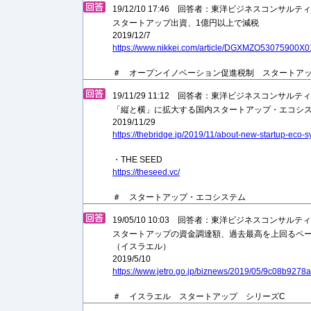
19/12/10 17:46 回答者：東洋ビジネスコンサル
スタートアップ出資、1億円以上で減税
2019/12/7
https://www.nikkei.com/article/DGXMZO53075900
＃ オープンイノベーション促進税制 スタートア
19/11/29 11:12 回答者：東洋ビジネスコンサル
「縦と横」に拡大する国内スタートアップ・エコシ
2019/11/29
https://thebridge.jp/2019/11/about-new-startup-eco-
・THE SEED
https://theseed.vc/
＃ スタートアップ・エコシステム
19/05/10 10:03 回答者：東洋ビジネスコンサル
スタートアップの資金調達額、過去最高を上回るペ
（イスラエル）
2019/5/10
https://www.jetro.go.jp/biznews/2019/05/9c08b9278
＃ イスラエル スタートアップ シリーズC