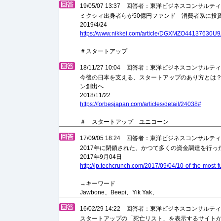
19/05/07 13:37 回答者：東洋ビジネスコンサル
ミクシィ出身者らが50億円ファンド 消費者系に投
2019/4/24
https://www.nikkei.com/article/DGXMZO44137630
＃スタートアップ
18/11/27 10:04 回答者：東洋ビジネスコンサル
今後の日本を支える、スタートアップのあり方とは？ 
ン創出へ
2018/11/22
https://forbesjapan.com/articles/detail/24038#
＃ スタートアップ ユニコーン
17/09/05 18:24 回答者：東洋ビジネスコンサル
2017年に閉鎖された、かつて多くの資金調達を行っ
2017年9月04日
http://jp.techcrunch.com/2017/09/04/10-of-the-most-fu
→キーワード
Jawbone、Beepi、Yik Yak、
16/02/29 14:22 回答者：東洋ビジネスコンサル
スタートアップの「死亡リスト」を表示するサイト