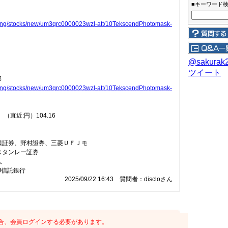
■キーワード
listing/stocks/new/um3qrc0000023wzl-att/10TekscendPhotomask-
@sakura
ツイート
部
listing/stocks/new/um3qrc0000023wzl-att/10TekscendPhotomask-
直近:円）104.16
日興証券、野村證券、三菱ＵＦＪモ
ンレー証券
人
J信託銀行
2025/09/22 16:43 質問者：discloさん
合、会員ログインする必要があります。