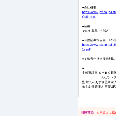
●会社概要
https://www.jpx.co.jp/
Outline.pdf
●業種
その他製品・429A
●有価証券報告書 1の
https://www.jpx.co.jp/
1s.pdf
●１株当たり当期純利益 （
●
主幹事証券 ＳＭＢＣ
ルガン・スタ
監査法人 あずさ監査法
株主名簿管理人 三菱UF
※回答する場