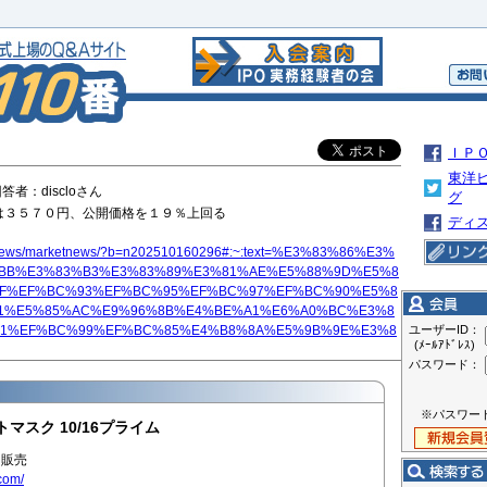
ＩＰ
東洋
 回答者：discloさん
グ
は３５７０円、公開価格を１９％上回る
ディ
jp/news/marketnews/?b=n202510160296#:~:text=%E3%83%86%E3%
BB%E3%83%B3%E3%83%89%E3%81%AE%E5%88%9D%E5%8
AF%EF%BC%93%EF%BC%95%EF%BC%97%EF%BC%90%E5%8
1%E5%85%AC%E9%96%8B%E4%BE%A1%E6%A0%BC%E3%8
91%EF%BC%99%EF%BC%85%E4%B8%8A%E5%9B%9E%E3%8
ユーザーID：
(ﾒｰﾙｱﾄﾞﾚｽ)
パスワード：
※パスワー
トマスク 10/16プライム
・販売
com/