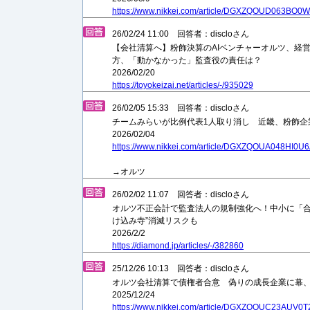
https://www.nikkei.com/article/DGXZQOUD063BO
26/02/24 11:00 回答者：discloさん
【会社清算へ】粉飾決算のAIベンチャーオルツ、経
方、「動かなかった」監査役の責任は？
2026/02/20
https://toyokeizai.net/articles/-/935029
26/02/05 15:33 回答者：discloさん
チームみらいが比例代表1人取り消し 近畿、粉飾企
2026/02/04
https://www.nikkei.com/article/DGXZQOUA048HI0
→オルツ
26/02/02 11:07 回答者：discloさん
オルツ不正会計で監査法人の規制強化へ！中小に「合
け込み寺”消滅リスクも
2026/2/2
https://diamond.jp/articles/-/382860
25/12/26 10:13 回答者：discloさん
オルツ会社清算で債権者合意 偽りの成長企業に幕
2025/12/24
https://www.nikkei.com/article/DGXZQOUC23AUV0