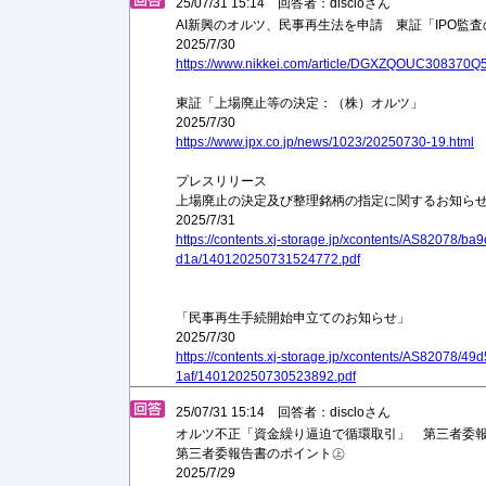
25/07/31 15:14 回答者：discloさん
AI新興のオルツ、民事再生法を申請 東証「IPO監
2025/7/30
https://www.nikkei.com/article/DGXZQOUC308370
東証「上場廃止等の決定：（株）オルツ」
2025/7/30
https://www.jpx.co.jp/news/1023/20250730-19.html
プレスリリース
上場廃⽌の決定及び整理銘柄の指定に関するお知ら
2025/7/31
https://contents.xj-storage.jp/xcontents/AS82078/
d1a/140120250731524772.pdf
「⺠事再⽣⼿続開始申⽴てのお知らせ」
2025/7/30
https://contents.xj-storage.jp/xcontents/AS82078/
1af/140120250730523892.pdf
25/07/31 15:14 回答者：discloさん
オルツ不正「資金繰り逼迫で循環取引」 第三者委
第三者委報告書のポイント㊤
2025/7/29