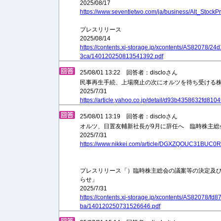
2025/08/17
https://www.seventietwo.com/ja/business/Alt_Stock
プレスリリース
2025/08/14
https://contents.xj-storage.jp/xcontents/AS82078/
3ca/140120250813541392.pdf
25/08/01 13:22 回答者：discloさん
民事再生手続、上場廃止の次にオルツを待ち受ける
2025/7/31
https://article.yahoo.co.jp/detail/d93b4358632fd
25/08/01 13:19 回答者：discloさん
オルツ、日置友輔新社長が9月に辞任へ 臨時株主総
2025/7/31
https://www.nikkei.com/article/DGXZQOUC31BUC
プレスリリース「）臨時株主総会の議案等の決定及
らせ」
2025/7/31
https://contents.xj-storage.jp/xcontents/AS82078/f
ba/140120250731526646.pdf