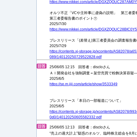
https://www.nikkei.com/article/DGXZQOUC287AM0
オルツ不正「VCや主幹事に虚偽の説明」 第三者委
第三者委報告書のポイント㊦
2025/7/30
https://www.nikkei.com/article/DGXZQOUC28BIC0
プレスリリース「(差替え)第三者委員会の調査報告書
2025/7/29
https://contents.xj-storage.jp/xcontents/AS82078/
089/140120250729522828.pdf
25/06/05 12:15 回答者：discloさん
ＡＩ開発会社を強制調査＝架空売買で粉飾決算容疑
2025/6/5
https://sp.m.jiji.com/article/show/3533349
プレスリリース「本⽇の⼀部報道について」
2025/6/5
https://contents.xj-storage.jp/xcontents/AS82078/
0d0/140120250605582332.pdf
25/06/05 12:13 回答者：discloさん
“売上の過大計上”疑惑のオルツ、臨時株主総会を8