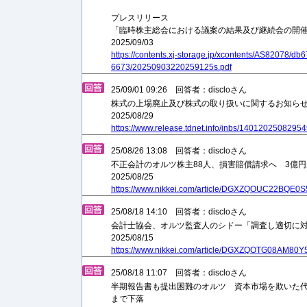
プレスリリース
「臨時株主総会における議案の結果及び継続会の開
2025/09/03
https://contents.xj-storage.jp/xcontents/AS82078/
6673/20250903220259125s.pdf
25/09/01 09:26 回答者：discloさん
株式の上場廃止及び株式の取り扱いに関するお知ら
2025/08/29
https://www.release.tdnet.info/inbs/1401202508295
25/08/26 13:08 回答者：discloさん
不正会計のオルツ株主88人、損害賠償請求へ 3億
2025/08/25
https://www.nikkei.com/article/DGXZQOUC22BQE0
25/08/18 14:10 回答者：discloさん
会計士協会、オルツ監査人のシドー「調査し適切に
2025/08/15
https://www.nikkei.com/article/DGXZQOTG08AM80
25/08/18 11:07 回答者：discloさん
半期報告書も提出困難のオルツ 資本市場を欺いた代
まで下落