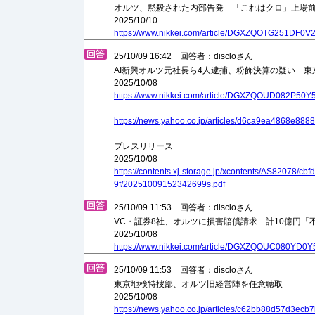
オルツ、黙殺された内部告発 「これはクロ」上場
2025/10/10
https://www.nikkei.com/article/DGXZQOTG251DF0
25/10/09 16:42 回答者：discloさん
AI新興オルツ元社長ら4人逮捕、粉飾決算の疑い 東
2025/10/08
https://www.nikkei.com/article/DGXZQOUD082P50
https://news.yahoo.co.jp/articles/d6ca9ea4868e
プレスリリース
2025/10/08
https://contents.xj-storage.jp/xcontents/AS82078/c
9f/20251009152342699s.pdf
25/10/09 11:53 回答者：discloさん
VC・証券8社、オルツに損害賠償請求 計10億円「
2025/10/08
https://www.nikkei.com/article/DGXZQOUC080YD0
25/10/09 11:53 回答者：discloさん
東京地検特捜部、オルツ旧経営陣を任意聴取
2025/10/08
https://news.yahoo.co.jp/articles/c62bb88d57d3