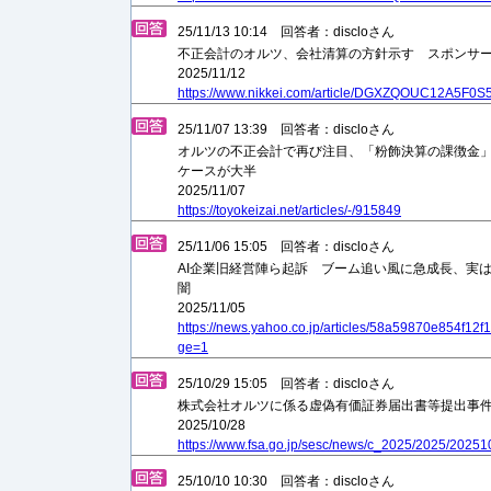
25/11/13 10:14 回答者：discloさん
不正会計のオルツ、会社清算の方針示す スポンサ
2025/11/12
https://www.nikkei.com/article/DGXZQOUC12A5F0
25/11/07 13:39 回答者：discloさん
オルツの不正会計で再び注目、「粉飾決算の課徴金」は
ケースが大半
2025/11/07
https://toyokeizai.net/articles/-/915849
25/11/06 15:05 回答者：discloさん
AI企業旧経営陣ら起訴 ブーム追い風に急成長、実は
闇
2025/11/05
https://news.yahoo.co.jp/articles/58a59870e854f
ge=1
25/10/29 15:05 回答者：discloさん
株式会社オルツに係る虚偽有価証券届出書等提出事
2025/10/28
https://www.fsa.go.jp/sesc/news/c_2025/2025/20251
25/10/10 10:30 回答者：discloさん