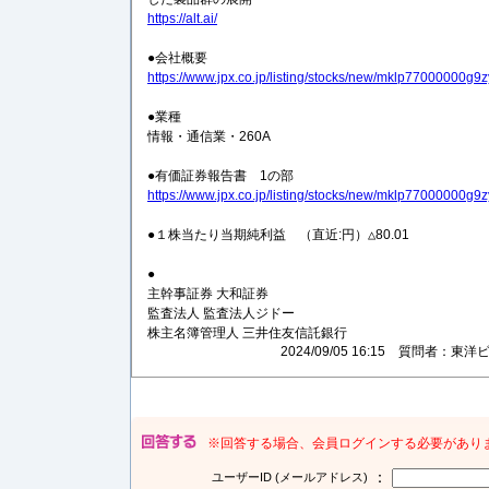
https://alt.ai/
●会社概要
https://www.jpx.co.jp/listing/stocks/new/mklp77000000g9zy
●業種
情報・通信業・260A
●有価証券報告書 1の部
https://www.jpx.co.jp/listing/stocks/new/mklp77000000g9zy
●１株当たり当期純利益 （直近:円）△80.01
●
主幹事証券 大和証券
監査法人 監査法人ジドー
株主名簿管理人 三井住友信託銀行
2024/09/05 16:15 質問者
※回答する場合、会員ログインする必要があり
：
ユーザーID (メールアドレス)