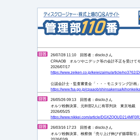
26/07/28 11:10 回答者：discloさん
CPAAOB オルツやニデック等の会計不正を受けて
2026/07/17
https://www.zeiken.co.jp/keieizaimu/article/no376
公認会計士・監査審査会「・・・モニタリング計画
https://www.fsa.go.jp/cpaaob/shinsakensa/kihonke
26/05/26 09:13 回答者：discloさん
オルツ粉飾決算、元幹部2人に有罪判決 東京地裁
2026/05/25
https://www.nikkei.com/article/DGXZQOUD214MF0
26/03/16 17:23 回答者：discloさん
オルツ粉飾決算、検察側「売り上げ伸びず循環取引
2026/03/9