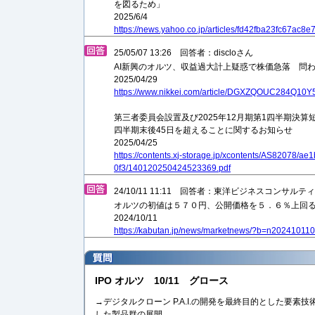
を図るため」
2025/6/4
https://news.yahoo.co.jp/articles/fd42fba23fc67ac
25/05/07 13:26 回答者：discloさん
AI新興のオルツ、収益過大計上疑惑で株価急落 問
2025/04/29
https://www.nikkei.com/article/DGXZQOUC284Q10
第三者委員会設置及び2025年12⽉期第1四半期決算
四半期末後45⽇を超えることに関するお知らせ
2025/04/25
https://contents.xj-storage.jp/xcontents/AS82078/
0f3/140120250424523369.pdf
24/10/11 11:11 回答者：東洋ビジネスコンサル
オルツの初値は５７０円、公開価格を５．６％上回
2024/10/11
https://kabutan.jp/news/marketnews/?b=n20241011
IPO オルツ 10/11 グロース
→デジタルクローン P.A.I.の開発を最終目的とした要素
した製品群の展開