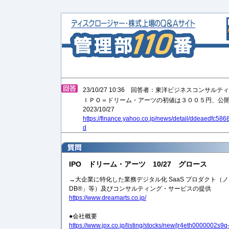
23/10/27 10:36 回答者：東洋ビジネスコンサル
ＩＰＯ＝ドリーム・アーツの初値は３００５円、公
2023/10/27
https://finance.yahoo.co.jp/news/detail/ddeaedfc
d
IPO ドリーム・アーツ 10/27 グロース
→大企業に特化した業務デジタル化 SaaS プロダクト（ノ
DB®」等）及びコンサルティング・サービスの提供
https://www.dreamarts.co.jp/
●会社概要
https://www.jpx.co.jp/listing/stocks/new/jr4eth0000002s9q