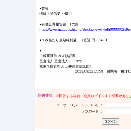
●業種
情報・通信業・4811
●有価証券報告書 1の部
https://www.jpx.co.jp/listing/stocks/new/jr4eth0000002s9q
●１株当たり当期純利益 （直近:円）34.81
●
主幹事証券 みずほ証券
監査法人 監査法人トーマツ
株主名簿管理人 三井住友信託銀行
2023/09/22 15:59 質問者
※回答する場合、会員ログインする必要があり
：
ユーザーID (メールアドレス)
：
パスワード