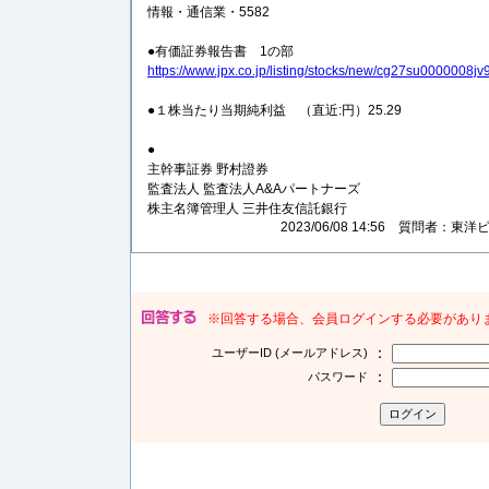
情報・通信業・5582
●有価証券報告書 1の部
https://www.jpx.co.jp/listing/stocks/new/cg27su0000008jv
●１株当たり当期純利益 （直近:円）25.29
●
主幹事証券 野村證券
監査法人 監査法人A&Aパートナーズ
株主名簿管理人 三井住友信託銀行
2023/06/08 14:56 質問者
※回答する場合、会員ログインする必要があり
：
ユーザーID (メールアドレス)
：
パスワード