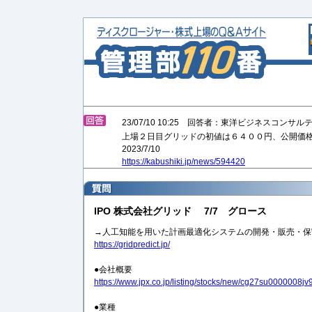
23/07/10 10:25 回答者：東洋ビジネスコンサ
上場２日目グリッドの初値は６４００円、公開価
2023/7/10
https://kabushiki.jp/news/594420
IPO 株式会社グリッド 7/7 グロース
→人工知能を用いた計画最適化システムの開発・販売・保
https://gridpredict.jp/
●会社概要
https://www.jpx.co.jp/listing/stocks/new/cg27su0000008jv
●業種