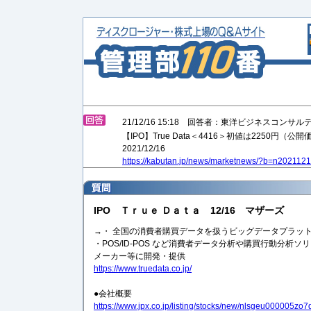
21/12/16 15:18 回答者：東洋ビジネスコンサ
【IPO】True Data＜4416＞初値は2250円（公開
2021/12/16
https://kabutan.jp/news/marketnews/?b=n202112
IPO Ｔｒｕｅ Ｄａｔａ 12/16 マザーズ
→・ 全国の消費者購買データを扱うビッグデータプラッ
・POS/ID-POS など消費者データ分析や購買行動分析
メーカー等に開発・提供
https://www.truedata.co.jp/
●会社概要
https://www.jpx.co.jp/listing/stocks/new/nlsgeu000005zo7