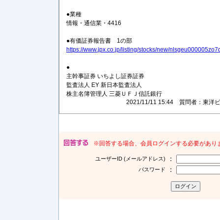
●業種
情報・通信業・4416
●有価証券報告書 1の部
https://www.jpx.co.jp/listing/stocks/new/nlsgeu000005zo7
●
主幹事証券 いちよし証券証券
監査法人 EY 新日本監査法人
株主名簿管理人 三菱ＵＦＪ信託銀行
2021/11/11 15:44 質問者
※回答する場合、会員ログインする必要があり
：
ユーザーID (メールアドレス)
：
パスワード