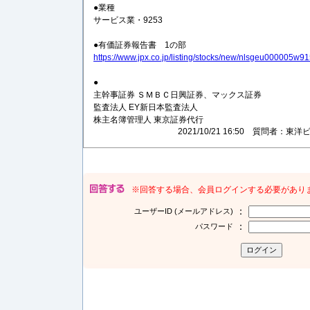
●業種
サービス業・9253
●有価証券報告書 1の部
https://www.jpx.co.jp/listing/stocks/new/nlsgeu000005w91
●
主幹事証券 ＳＭＢＣ日興証券、マックス証券
監査法人 EY新日本監査法人
株主名簿管理人 東京証券代行
2021/10/21 16:50 質問者
※回答する場合、会員ログインする必要があり
：
ユーザーID (メールアドレス)
：
パスワード