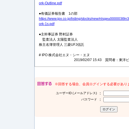
ork-Outline.pdf
●有価証券報告書 1の部
https://www.jpx.co.jp/listing/stocks/new/nlsgeu000003t9
ork-1s.pdf
●主幹事証券 野村証券
監査法人 太陽監査法人
株主名簿管理人 三菱UFJ信託
# IPO 株式会社エヌ・シー・エヌ
2019/02/07 15:43 質問者
※回答する場合、会員ログインする必要があり
：
ユーザーID (メールアドレス)
：
パスワード