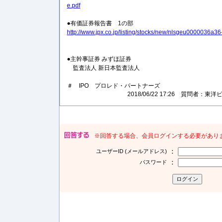
e.pdf
●有価証券報告書 1の部
http://www.jpx.co.jp/listing/stocks/new/nlsgeu0000036a36
●主幹事証券 みずほ証券
監査法人 新日本監査法人
＃ IPO プロレド・パートナーズ
2018/06/22 17:26 質問者
※回答する場合、会員ログインする必要があり
：
ユーザーID (メールアドレス)
：
パスワード